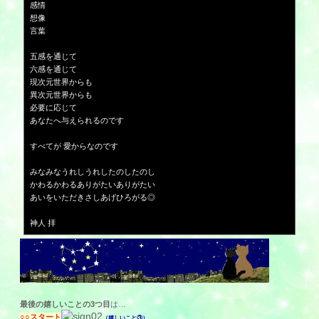
感情
想像
言葉
五感を通じて
六感を通じて
現次元世界からも
異次元世界からも
必要に応じて
あなたへ与えられるのです
すべてが 愛からなのです
みなみなうれしうれしたのしたのし
かわるかわるありがたいありがたい
あいをいただきさしあげひろがる◎
神人 拝
最後の嬉しいことの3つ目
は…
○○スタート
（嬉しいこと③）