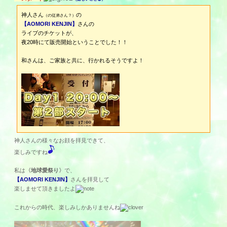
神人さん
の
（の従弟さん？）
【AOMORI KENJIN】
さんの
ライブのチケットが、
夜20時にて販売開始ということでした！！
和さんは、ご家族と共に、行かれるそうですよ！
神人さんの様々なお顔を拝見できて、
楽しみですね
私は
〈地球愛祭り〉
で、
【AOMORI KENJIN】
さんを拝見して
楽しませて頂きましたよ
これからの時代、楽しみしかありませんね