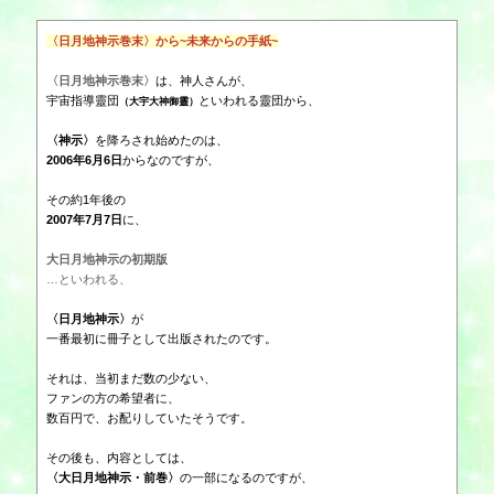
〈日月地神示巻末〉から~未来からの手紙~
〈日月地神示巻末〉
は、神人さんが、
宇宙指導靈団
といわれる靈団から、
（大宇大神御靈）
〈神示〉
を降ろされ始めたのは、
2006年6月6日
からなのですが、
その約1年後の
2007年7月7日
に、
大日月地神示の初期版
…といわれる、
〈日月地神示〉
が
一番最初に冊子として出版されたのです。
それは、当初まだ数の少ない、
ファンの方の希望者に、
数百円で、お配りしていたそうです。
その後も、内容としては、
〈大日月地神示・前巻〉
の一部になるのですが、