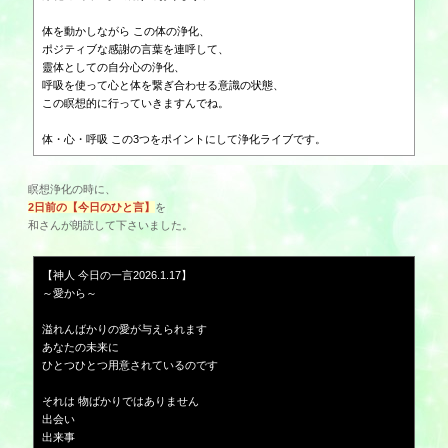
体を動かしながら この体の浄化、
ポジティブな感謝の言葉を連呼して、
靈体とし
ての自分心の浄化、
呼吸を使って心と体を繋ぎ合わせる意識の状態、
この瞑想的に行っていきますんでね。
体・心・呼吸 この3つをポイントにして浄化ライブです。
瞑想浄化の時に、
2日前の【今日のひと言】
を
和さんが朗読して下さいました。
【
神人 今日の一言2026.1.17
】
～愛から～
溢れんばかりの愛が与えられます
あなたの未来に
ひとつひとつ用意されているのです
それは 物ばかりではありません
出会い
出来事