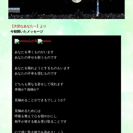
【大切なあなたへ】より
今朝開いたメッセージ
心の耳
あなたを導くものがいます
あなたの幸せを願うものです
あなたを陥れようとするものもいます
あなたの不幸を望むものです
どちらも善なる姿をして現れます
本物か? 偽物か?
見極めることができるでしょうか?
見極めるためには
呼吸を整えて心を穏やかにし
相手が発する氣を受け取ることです
心で感じ取る能力を高めましょう