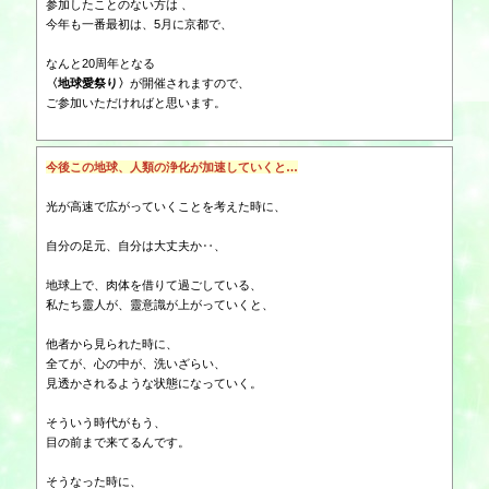
参加したことのない方は 、
今年も一番最初は、5月に京都で、
なんと20周年となる
〈地球愛祭り〉
が開催されますので、
ご参加いただければと思います。
今後この地球、人類の浄化が加速していく
と…
光が高速で広がっていくことを考えた時に、
自分の足元、自分は大丈夫か‥、
地球上で、肉体を借りて過ごしている、
私たち靈人が、靈意識が上がっていくと、
他者から見られた時に、
全てが、心の中が、洗いざらい、
見透かされるような状態になっていく。
そういう時代がもう、
目の前まで来てるんです。
そうなった時に、