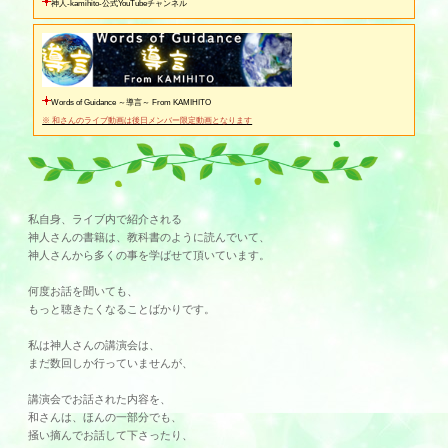
神人-kamihito-公式YouTubeチャンネル
Words of Guidance ～導言～ From KAMIHITO
※ 和さんのライブ動画は後日メンバー限定動画となります
私自身、ライブ内で紹介される
神人さんの書籍は、教科書のように読んでいて、
神人さんから多くの事を学ばせて頂いています。
何度お話を聞いても、
もっと聴きたくなることばかりです。
私は神人さんの講演会は、
まだ数回しか行っていませんが、
講演会でお話された内容を、
和さんは、ほんの一部分でも、
掻い摘んでお話して下さったり、