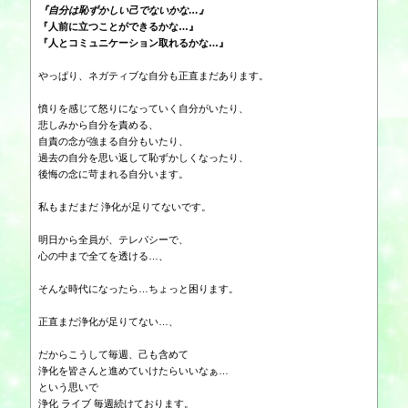
『自分は恥ずかしい己でないかな…』
『人前に立つことができるかな…』
『人とコミュニケーション取れるかな…』
やっぱり、ネガティブな自分も正直まだあります。
憤りを感じて怒りになっていく自分がいたり、
悲しみから自分を責める、
自責の念が強まる自分もいたり、
過去の自分を思い返して恥ずかしくなったり、
後悔の念に苛まれる自分います。
私もまだまだ 浄化が足りてないです。
明日から全員が、テレパシーで、
心の中まで全てを透ける…、
そんな時代になったら…ちょっと困ります。
正直まだ浄化が足りてない…、
だからこうして毎週、己も含めて
浄化を皆さんと進めていけたらいいなぁ…
という思いで
浄化 ライブ 毎週続けております。