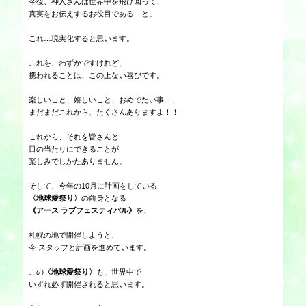
今後、神人さんは世界中を飛び回って、
真実をお伝えするお役目である…と。
これ…現実化すると思います。
これを、わずかですけれど、
携われることは、この上ない喜びです。
楽しいこと、嬉しいこと、おめでたい事…、
まだまだこれから、たくさんありますよ！！
これから、それを皆さんと
目の当たりにできることが
楽しみでしかたありません。
そして、
今年の10月に計画をしている
〈地球愛祭り〉
の前身となる
《アース ラブフェスティバル》
を、
札幌の地で開催しようと、
今 スタッフと計画を進めています。
この
〈地球愛祭り〉
も、世界中で
いずれ必ず開催されると思います。