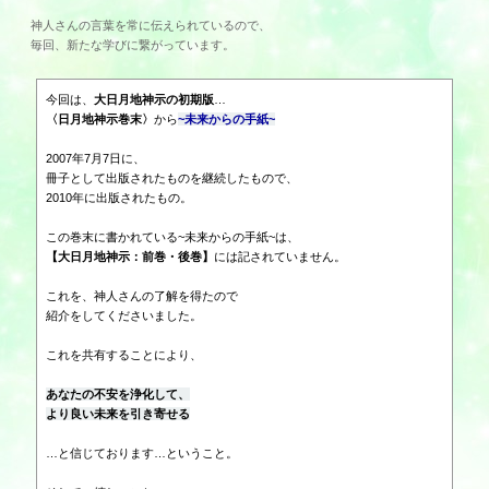
神人さんの言葉を常に伝えられているので、
毎回、新たな学びに繋がっています。
今回は、
大日月地神示の初期版
…
〈日月地神示巻末〉
から
~未来からの手紙~
2007年7月7日に、
冊子として出版されたものを継続したもので、
2010年に出版されたもの。
この巻末に書かれている~未来からの手紙~は、
【大日月地神示：前巻・後巻】
には記されていません。
これを、神人さんの了解を得たので
紹介をしてくださいました。
これを共有することにより、
あなたの不安を浄化して、
より良い未来を引き寄せる
…と信じております…ということ。