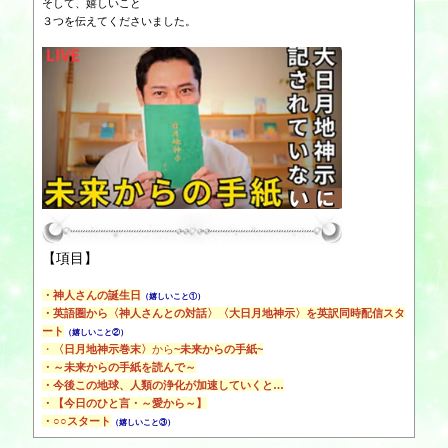
そして、嬉しいこと
３つを伝えてくださいました。
【項目】
・
神人さんの誕生日
（嬉しいこと①）
・
英語圏から〈神人さんとの対話〉〈大日月地神示〉を英訳同時配信スタ
ート
（嬉しいこと②）
・
〈日月地神示巻末〉
から
~未来からの手紙~
・
～未来からの手紙を読んで～
・
今後この地球、人類の浄化が加速していくと…
・
【今日のひと言・～愛から～】
・
○○スタート
（嬉しいこと③）