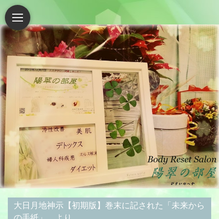
大日月地神示【初期版】巻末に記された「未来から
の手紙」…より