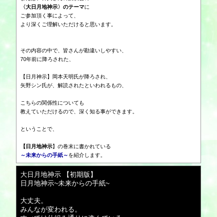
〈大日月地神示〉のテーマ
に
ご参加頂く事によって、
より深くご理解いただけると思います。
その内容の中で、皆さんが勘違いしやすい、
70年前に降ろされた、
【日月神示】岡本天明氏が降ろされ、
矢野シン氏が、解読されたといわれるもの、
こちらの関係性についても
教えていただけるので、深く知る事ができます。
ということで、
【日月地神示
】の巻末に書かれている
～未来からの手紙～
を紹介します。
大日月地神示 【初期版】
日月地神示~未来からの手紙~
大丈夫。
みんなが変われる。